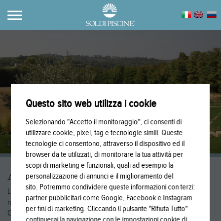
Questo sito web utilizza i cookie
Selezionando "Accetto il monitoraggio", ci consenti di
utilizzare cookie, pixel, tag e tecnologie simili. Queste
tecnologie ci consentono, attraverso il dispositivo ed il
1
/
6
browser da te utilizzati, di monitorare la tua attività per
scopi di marketing e funzionali, quali ad esempio la
A SKIMMER
personalizzazione di annunci e il miglioramento del
sito. Potremmo condividere queste informazioni con terzi:
La semplicità a portata di mano. Le locations dei set fotografici delle
partner pubblicitari come Google, Facebook e Instagram
nostre piscine in Mosaico e in PVC sono: Brescia, Milano, Desenzano,
per fini di marketing. Cliccando il pulsante "Rifiuta Tutto"
Gavardo Salò e Iseo (BS).
continuerai la navigazione con le impostazioni cookie di