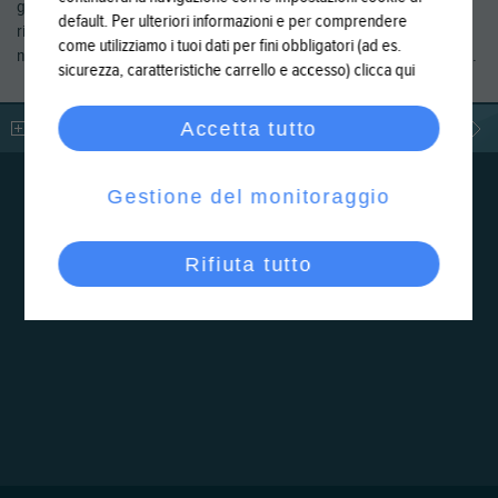
grande albergo alla piccola vasca privata. Le piscine che vedete si
default. Per ulteriori informazioni e per comprendere
riferiscono al restyling della piscina Diva – Terme di Sirmione e a
come utilizziamo i tuoi dati per fini obbligatori (ad es.
nostre realizzazioni in provincia di Brescia, Bergamo, Milano e Verona.
sicurezza, caratteristiche carrello e accesso)
clicca qui
Accetta tutto
LEGGI DI PIÙ
Gestione del monitoraggio
Rifiuta tutto