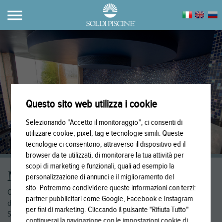
Questo sito web utilizza i cookie
Selezionando "Accetto il monitoraggio", ci consenti di
utilizzare cookie, pixel, tag e tecnologie simili. Queste
tecnologie ci consentono, attraverso il dispositivo ed il
1
/
7
browser da te utilizzati, di monitorare la tua attività per
scopi di marketing e funzionali, quali ad esempio la
MOSAICO
personalizzazione di annunci e il miglioramento del
sito. Potremmo condividere queste informazioni con terzi:
Colori e forme originali per valorizzare la tua piscina, con garanzie
partner pubblicitari come Google, Facebook e Instagram
decennali!
per fini di marketing. Cliccando il pulsante "Rifiuta Tutto"
Siamo specializzati nel ripristino del mosaico in piscine “datate”, dal
continuerai la navigazione con le impostazioni cookie di