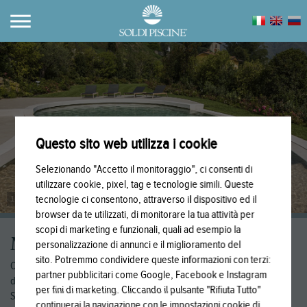
Questo sito web utilizza i cookie
Selezionando "Accetto il monitoraggio", ci consenti di
utilizzare cookie, pixel, tag e tecnologie simili. Queste
tecnologie ci consentono, attraverso il dispositivo ed il
1
/
7
browser da te utilizzati, di monitorare la tua attività per
scopi di marketing e funzionali, quali ad esempio la
MOSAICO
personalizzazione di annunci e il miglioramento del
sito. Potremmo condividere queste informazioni con terzi:
Colori e forme originali per valorizzare la tua piscina, con garanzie
partner pubblicitari come Google, Facebook e Instagram
decennali!
per fini di marketing. Cliccando il pulsante "Rifiuta Tutto"
Siamo specializzati nel ripristino del mosaico in piscine “datate”, dal
continuerai la navigazione con le impostazioni cookie di