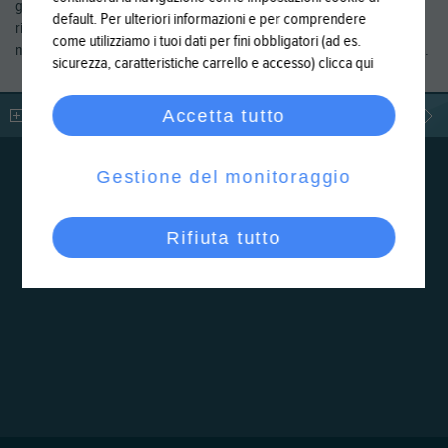
grande albergo alla piccola vasca privata. Le piscine che vedete si
default. Per ulteriori informazioni e per comprendere
riferiscono al restyling della piscina Diva – Terme di Sirmione e a
come utilizziamo i tuoi dati per fini obbligatori (ad es.
nostre realizzazioni in provincia di Brescia, Bergamo, Milano e Verona.
sicurezza, caratteristiche carrello e accesso)
clicca qui
Accetta tutto
LEGGI DI PIÙ
Gestione del monitoraggio
Rifiuta tutto