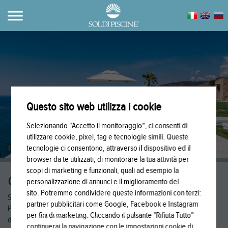
Questo sito web utilizza i cookie
Selezionando "Accetto il monitoraggio", ci consenti di
utilizzare cookie, pixel, tag e tecnologie simili. Queste
tecnologie ci consentono, attraverso il dispositivo ed il
1
/
20
browser da te utilizzati, di monitorare la tua attività per
scopi di marketing e funzionali, quali ad esempio la
GALLERY HOMEPAGE
personalizzazione di annunci e il miglioramento del
sito. Potremmo condividere queste informazioni con terzi:
SOLDI PISCINE.
partner pubblicitari come Google, Facebook e Instagram
Piscine d’Autore,
per fini di marketing. Cliccando il pulsante "Rifiuta Tutto"
dal 1984.
continuerai la navigazione con le impostazioni cookie di