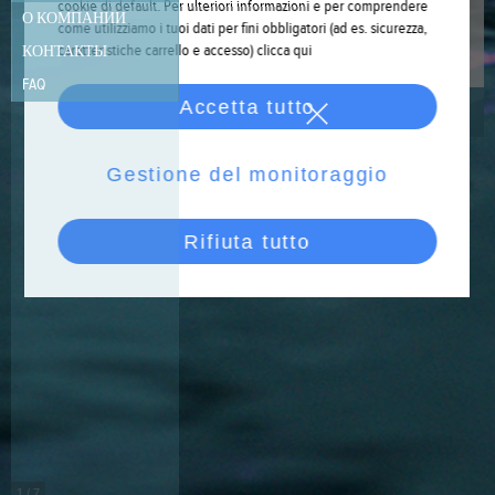
cookie di default. Per ulteriori informazioni e per comprendere
О КОМПАНИИ
вэлнэсс и релакса у Вас
come utilizziamo i tuoi dati per fini obbligatori (ad es. sicurezza,
дома!
caratteristiche carrello e accesso)
clicca qui
КОНТАКТЫ
FAQ
Accetta tutto
Подробнее
Gestione del monitoraggio
Rifiuta tutto
1
/
7