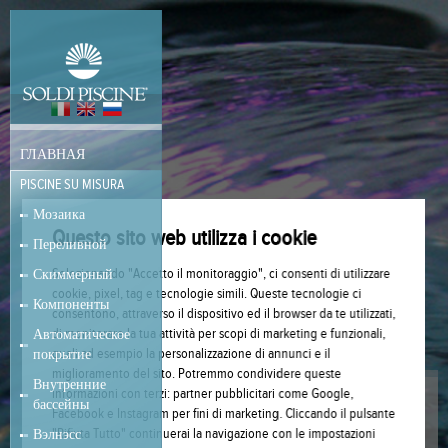
ГЛАВНАЯ
PISCINE SU MISURA
Мозаика
Questo sito web utilizza i cookie
Переливной
Selezionando "Accetto il monitoraggio", ci consenti di utilizzare
Скиммерный
cookie, pixel, tag e tecnologie simili. Queste tecnologie ci
Компоненты
consentono, attraverso il dispositivo ed il browser da te utilizzati,
di monitorare la tua attività per scopi di marketing e funzionali,
Автоматическое
quali ad esempio la personalizzazione di annunci e il
покрытие
miglioramento del sito. Potremmo condividere queste
Внутренние
informazioni con terzi: partner pubblicitari come Google,
ВЭЛНЭСС
бассейны
Facebook e Instagram per fini di marketing. Cliccando il pulsante
"Rifiuta Tutto" continuerai la navigazione con le impostazioni
Вэлнэсс
Приятные моменты